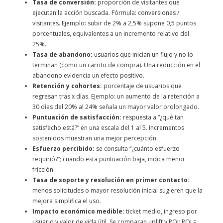
Tasa de conversión:
proporción de visitantes que
ejecutan la acción buscada. Fórmula: conversiones /
visitantes. Ejemplo: subir de 2% a 2,5% supone 0,5 puntos
porcentuales, equivalentes a un incremento relativo del
25%.
Tasa de abandono:
usuarios que inician un flujo y no lo
terminan (como un carrito de compra). Una reducción en el
abandono evidencia un efecto positivo.
Retención y cohortes:
porcentaje de usuarios que
regresan tras x días. Ejemplo: un aumento de la retención a
30 días del 20% al 24% señala un mayor valor prolongado.
Puntuación de satisfacción:
respuesta a “¿qué tan
satisfecho está?” en una escala del 1 al 5. Incrementos
sostenidos muestran una mejor percepción.
Esfuerzo percibido:
se consulta “¿cuánto esfuerzo
requirió?”; cuando esta puntuación baja, indica menor
fricción.
Tasa de soporte y resolución en primer contacto:
menos solicitudes o mayor resolución inicial sugieren que la
mejora simplifica el uso.
Impacto económico medible:
ticket medio, ingreso por
usuario y valor de vida útil. Se comparan uplift y ROI: ROI =