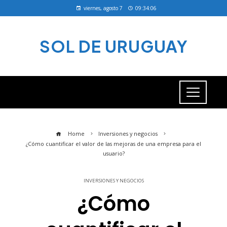
viernes, agosto 7
09:34:07
SOL DE URUGUAY
Home
Inversiones y negocios
¿Cómo cuantificar el valor de las mejoras de una empresa para el
usuario?
INVERSIONES Y NEGOCIOS
¿Cómo