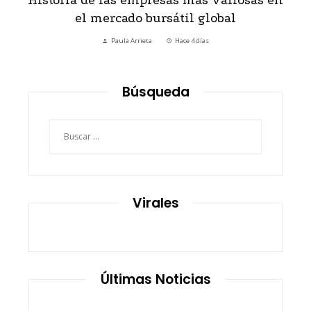
más valiosas en
Belice y la economía azul: r
l global
oportunidades para el desa
 4 días
Sophia Reynolds
Hace 5 días
Búsqueda
Buscar:
Virales
Últimas Noticias