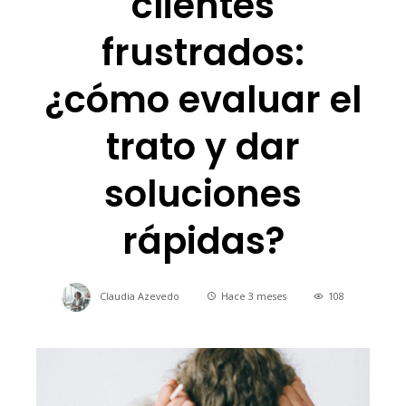
clientes
frustrados:
¿cómo evaluar el
trato y dar
soluciones
rápidas?
Claudia Azevedo
Hace 3 meses
108