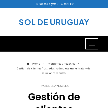
sábado, agosto 8
03:54:05
SOL DE URUGUAY
Home
Inversiones y negocios
Gestión de clientes frustrados: ¿cómo evaluar el trato y dar
soluciones rápidas?
INVERSIONES Y NEGOCIOS
Gestión de