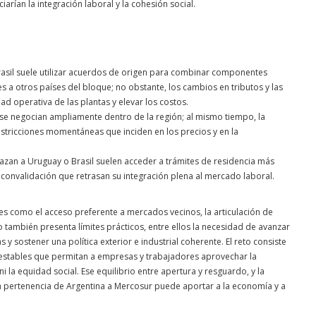
rían la integración laboral y la cohesión social.
rasil suele utilizar acuerdos de origen para combinar componentes
s a otros países del bloque; no obstante, los cambios en tributos y las
operativa de las plantas y elevar los costos.
 se negocian ampliamente dentro de la región; al mismo tiempo, la
stricciones momentáneas que inciden en los precios y en la
lazan a Uruguay o Brasil suelen acceder a trámites de residencia más
 convalidación que retrasan su integración plena al mercado laboral.
es como el acceso preferente a mercados vecinos, la articulación de
también presenta límites prácticos, entre ellos la necesidad de avanzar
y sostener una política exterior e industrial coherente. El reto consiste
y estables que permitan a empresas y trabajadores aprovechar la
i la equidad social. Ese equilibrio entre apertura y resguardo, y la
la pertenencia de Argentina a Mercosur puede aportar a la economía y a