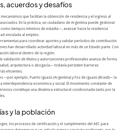
s, acuerdos y desafíos
 mecanismos que facilitan la obtención de residencia y el ingreso al
asociados. En la práctica, un ciudadano de Argentina puede gestionar
s —como tiempos mínimos de estadía—, avanzar hacia la residencia
dad vinculada al empleo.
herramientas para coordinar aportes y validar períodos de contribución
enes han desarrollado actividad laboral en más de un Estado parte. Con
ación laboral dentro de la región.
de validación de títulos y autorizaciones profesionales avanza de forma
salud, arquitectura o abogacía— todavía persisten barreras
s eficientes.
fes —por ejemplo, Puerto Iguazú (Argentina) y Foz de Iguazú (Brasil)— la
cha interdependencia económica y social. El movimiento constante de
rvicios constituye una dinámica estructural condicionada tanto por la
les.
as y la población
igen, los procesos de certificación y el cumplimiento del AEC para
iciones determinan si un artículo ingresa con trato preferente, por lo