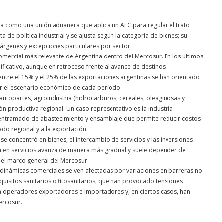
na como una unión aduanera que aplica un AEC para regular el trato
 de política industrial y se ajusta según la categoría de bienes; su
rgenes y excepciones particulares por sector.
 comercial más relevante de Argentina dentro del Mercosur. En los últimos
ificativo, aunque en retroceso frente al avance de destinos
entre el 15% y el 25% de las exportaciones argentinas se han orientado
r el escenario económico de cada período.
utopartes, agroindustria (hidrocarburos, cereales, oleaginosas y
ón productiva regional. Un caso representativo es la industria
un entramado de abastecimiento y ensamblaje que permite reducir costos
do regional y a la exportación.
l se concentró en bienes, el intercambio de servicios y las inversiones
a en servicios avanza de manera más gradual y suele depender de
del marco general del Mercosur.
las dinámicas comerciales se ven afectadas por variaciones en barreras no
quisitos sanitarios o fitosanitarios, que han provocado tensiones
ara operadores exportadores e importadores y, en ciertos casos, han
ercosur.