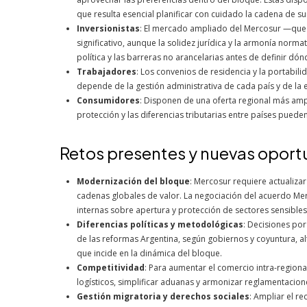
que resulta esencial planificar con cuidado la cadena de su
Inversionistas
: El mercado ampliado del Mercosur —que 
significativo, aunque la solidez jurídica y la armonía norma
política y las barreras no arancelarias antes de definir dó
Trabajadores
: Los convenios de residencia y la portabilid
depende de la gestión administrativa de cada país y de la
Consumidores
: Disponen de una oferta regional más amp
protección y las diferencias tributarias entre países pueden 
Retos presentes y nuevas opor
Modernización del bloque
: Mercosur requiere actualizar
cadenas globales de valor. La negociación del acuerdo Me
internas sobre apertura y protección de sectores sensibles
Diferencias políticas y metodológicas
: Decisiones por
de las reformas Argentina, según gobiernos y coyuntura, a
que incide en la dinámica del bloque.
Competitividad
: Para aumentar el comercio intra-regional
logísticos, simplificar aduanas y armonizar reglamentacione
Gestión migratoria y derechos sociales
: Ampliar el re