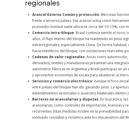
regionales
Arancel Externo Común y protección
: Mercosur funcio
frente a terceros países. Ese arancel actúa como herramienta
promedio nominal suele ubicarse cerca del 10–15%, con má
Comercio intra-bloque
: Brasil continúa siendo el socio
años, el flujo interno del bloque ha mantenido un peso sign
extrarregionales, especialmente China. De forma habitual, 
hacia miembros del bloque, con oscilaciones marcadas po
Cadenas de valor regionales
: Áreas como automoción, a
derivados), textiles y manufacturas presentan una integraci
automotriz: fábricas en Argentina y Brasil participan en 
y aprovechar economías de escala para abastecer al merca
Servicios y comercio electrónico
: Aunque el foco inicia
entre países del bloque han ido ganando peso. La apertur
entendimientos sectoriales o acuerdos bilaterales dentro 
Barreras no arancelarias y disputas
: En la práctica, 
arancelarias, como controles de importación, licencias y re
recurrentes. Estas medidas inciden en la previsibilidad p
motivado consultas y reclamos ante los mecanismos del M