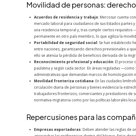
Movilidad de personas: derecho
Acuerdos de residencia y trabajo
: Mercosur cuenta con
mercado laboral para ciudadanos de sus Estados partes y 
una residencia temporal y, tras cumplir ciertos requisito
permanente en otro país miembro, lo que agiliza la movili
Portabilidad de seguridad social
: Se han establecido 
entre naciones, garantizando derechos previsionales a qui
ello se atenúa la pérdida de beneficios derivada de la migr
Reconocimiento profesional y educación
: El proceso 
paulatina y según cada sector. En áreas reguladas —como 
administrativas que demandan marcos de homologación má
Movilidad fronteriza cotidiana
: En las ciudades limítro
circulación diaria de personas y bienes evidencia la estre
trabajadores fronterizos, comerciantes y prestadores de se
normativa migratoria como por las políticas laborales loca
Repercusiones para las compañí
Empresas exportadoras
: Deben atender las reglas de or
aprovechar las preferencias dentro del bloque. Estas dispos