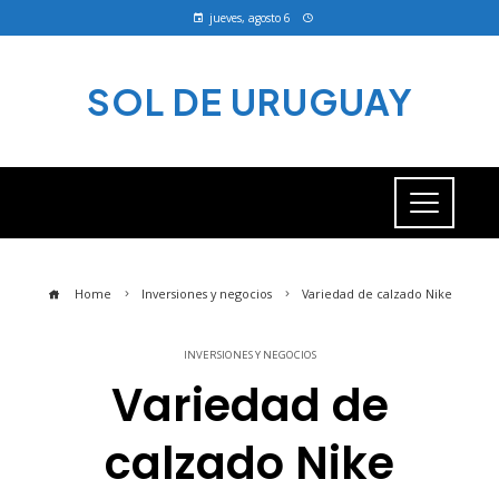
jueves, agosto 6
SOL DE URUGUAY
Home
Inversiones y negocios
Variedad de calzado Nike
INVERSIONES Y NEGOCIOS
Variedad de
calzado Nike