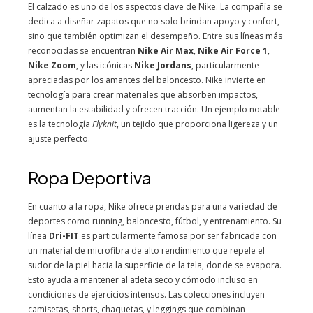
El calzado es uno de los aspectos clave de Nike. La compañía se
dedica a diseñar zapatos que no solo brindan apoyo y confort,
sino que también optimizan el desempeño. Entre sus líneas más
reconocidas se encuentran
Nike Air Max
,
Nike Air Force 1
,
Nike Zoom
, y las icónicas
Nike Jordans
, particularmente
apreciadas por los amantes del baloncesto. Nike invierte en
tecnología para crear materiales que absorben impactos,
aumentan la estabilidad y ofrecen tracción. Un ejemplo notable
es la tecnología
Flyknit
, un tejido que proporciona ligereza y un
ajuste perfecto.
Ropa Deportiva
En cuanto a la ropa, Nike ofrece prendas para una variedad de
deportes como running, baloncesto, fútbol, y entrenamiento. Su
línea
Dri-FIT
es particularmente famosa por ser fabricada con
un material de microfibra de alto rendimiento que repele el
sudor de la piel hacia la superficie de la tela, donde se evapora.
Esto ayuda a mantener al atleta seco y cómodo incluso en
condiciones de ejercicios intensos. Las colecciones incluyen
camisetas, shorts, chaquetas, y leggings que combinan