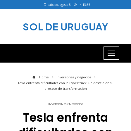
sábado, agosto 8
14:13:36
SOL DE URUGUAY
Home
Inversiones y negocios
Tesla enfrenta dificultades con la Cybertruck: un desafío en su
proceso de transformación
INVERSIONES Y NEGOCIOS
Tesla enfrenta