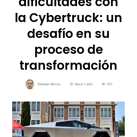
dificultades con
la Cybertruck: un
desafío en su
proceso de
transformación
Estévan Abreu
Hace 1 año
197