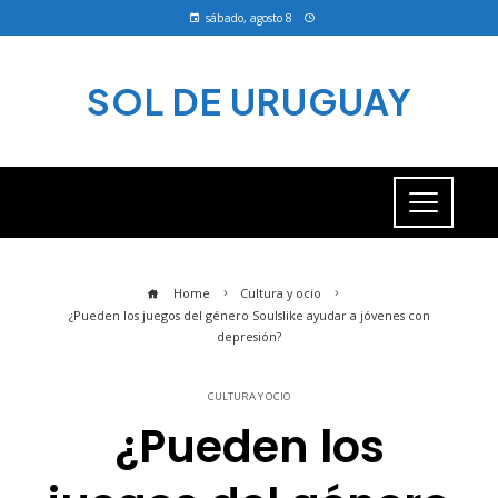
sábado, agosto 8
SOL DE URUGUAY
Home
Cultura y ocio
¿Pueden los juegos del género Soulslike ayudar a jóvenes con
depresión?
CULTURA Y OCIO
¿Pueden los