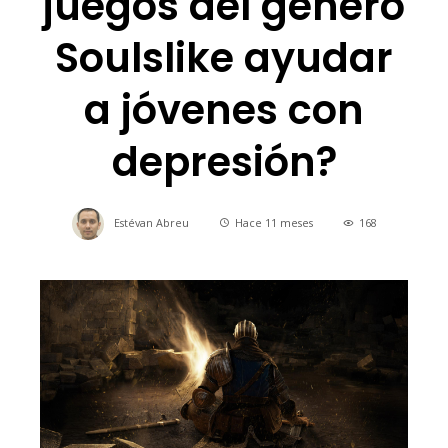
juegos del género
Soulslike ayudar
a jóvenes con
depresión?
Estévan Abreu
Hace 11 meses
168