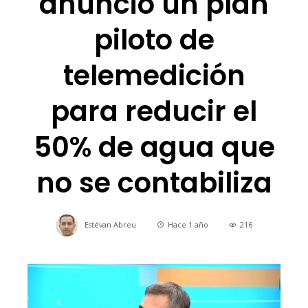
anunció un plan
piloto de
telemedición
para reducir el
50% de agua que
no se contabiliza
Estévan Abreu
Hace 1 año
216