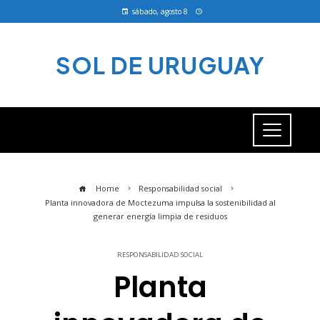
sábado, agosto 8
SOL DE URUGUAY
Home
Responsabilidad social
Planta innovadora de Moctezuma impulsa la sostenibilidad al
generar energía limpia de residuos
RESPONSABILIDAD SOCIAL
Planta