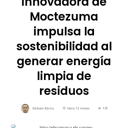
innovadora de
Moctezuma
impulsa la
sostenibilidad al
generar energía
limpia de
residuos
Estévan Abreu
Hace 12 meses
170