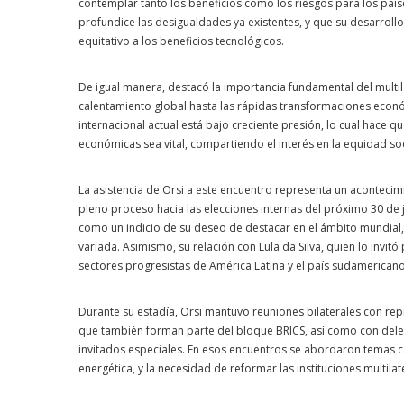
contemplar tanto los beneficios como los riesgos para los país
profundice las desigualdades ya existentes, y que su desarrollo
equitativo a los beneficios tecnológicos.
De igual manera, destacó la importancia fundamental del multi
calentamiento global hasta las rápidas transformaciones económ
internacional actual está bajo creciente presión, lo cual hace qu
económicas sea vital, compartiendo el interés en la equidad soc
La asistencia de Orsi a este encuentro representa un acontecim
pleno proceso hacia las elecciones internas del próximo 30 de j
como un indicio de su deseo de destacar en el ámbito mundial, 
variada. Asimismo, su relación con Lula da Silva, quien lo invitó
sectores progresistas de América Latina y el país sudamerican
Durante su estadía, Orsi mantuvo reuniones bilaterales con rep
que también forman parte del bloque BRICS, así como con dele
invitados especiales. En esos encuentros se abordaron temas c
energética, y la necesidad de reformar las instituciones multilat