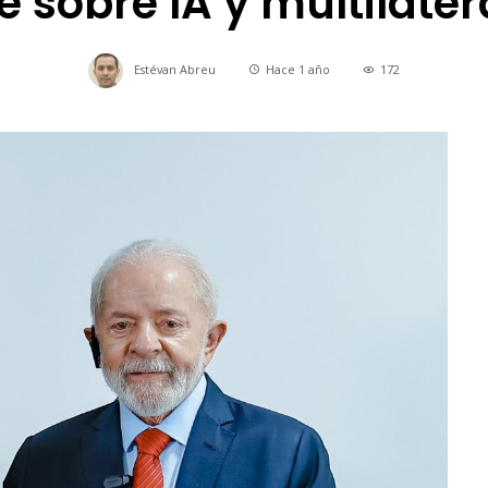
 sobre IA y multilate
Estévan Abreu
Hace 1 año
172