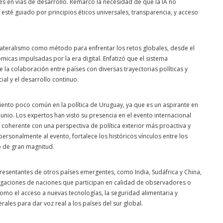
es en vías de desarrollo. Remarcó la necesidad de que la IA no
 esté guiado por principios éticos universales, transparencia, y acceso
lateralismo como método para enfrentar los retos globales, desde el
icas impulsadas por la era digital. Enfatizó que el sistema
e la colaboración entre países con diversas trayectorias políticas y
ial y el desarrollo continuo.
iento poco común en la política de Uruguay, ya que es un aspirante en
unio. Los expertos han visto su presencia en el evento internacional
coherente con una perspectiva de política exterior más proactiva y
 personalmente al evento, fortalece los históricos vínculos entre los
o de gran magnitud.
resentantes de otros países emergentes, como India, Sudáfrica y China,
gaciones de naciones que participan en calidad de observadores o
omo el acceso a nuevas tecnologías, la seguridad alimentaria y
erales para dar voz real a los países del sur global.