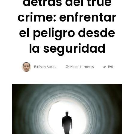
detrás del true
crime: enfrentar
el peligro desde
la seguridad
Estévan Abreu
Hace 11 meses
196