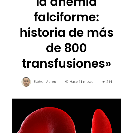
la anemia
falciforme:
historia de más
de 800
transfusiones»
Estévan Abreu
Hace 11 meses
214