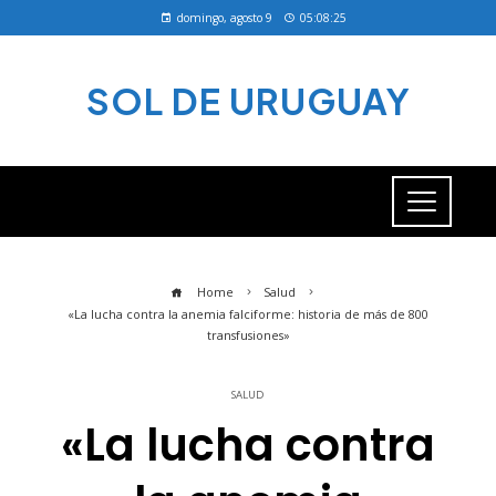
domingo, agosto 9
05:08:25
SOL DE URUGUAY
Home
Salud
«La lucha contra la anemia falciforme: historia de más de 800
transfusiones»
SALUD
«La lucha contra