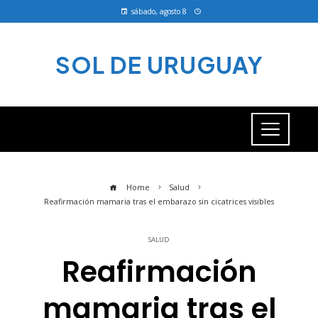
sábado, agosto 8
SOL DE URUGUAY
Home
Salud
Reafirmación mamaria tras el embarazo sin cicatrices visibles
SALUD
Reafirmación
mamaria tras el