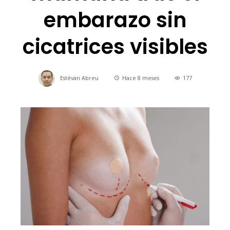
embarazo sin
cicatrices visibles
Estévan Abreu
Hace 8 meses
177