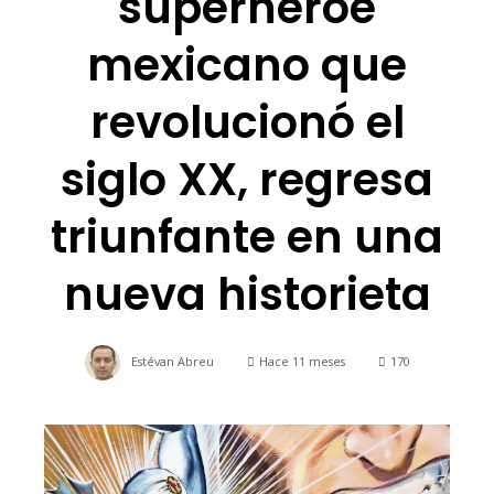
superhéroe
mexicano que
revolucionó el
siglo XX, regresa
triunfante en una
nueva historieta
Estévan Abreu
Hace 11 meses
170