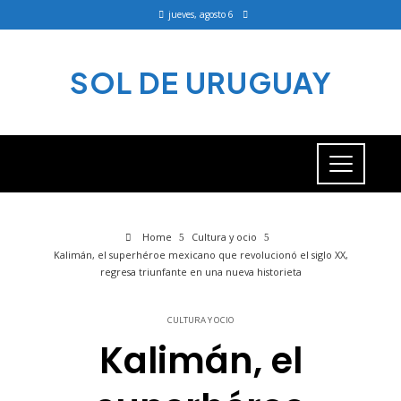
jueves, agosto 6
SOL DE URUGUAY
Home
Cultura y ocio
Kalimán, el superhéroe mexicano que revolucionó el siglo XX,
regresa triunfante en una nueva historieta
CULTURA Y OCIO
Kalimán, el