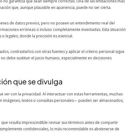
so no garantiza que sean siempre correctas. Una de las limitaciones más
ación que, aunque plausible en apariencia, puede no ser cierta.
enes de datos previos, pero no poseen un entendimiento real del
irmaciones erróneas o incluso completamente inventadas. Esta situación
o legales, donde la precisión es esencial.
ltados, contrastarlos con otras fuentes y aplicar el criterio personal sigue
 no debe sustituir el juicio humano, especialmente en decisiones
ción que se divulga
e ver con la privacidad. Al interactuar con estas herramientas, muchas
an imágenes, textos o consultas personales— pueden ser almacenados,
 que resulta imprescindible revisar sus términos antes de compartir
 o simplemente confidenciales, lo más recomendable es abstenerse de