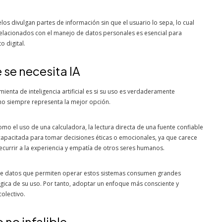
s divulgan partes de información sin que el usuario lo sepa, lo cual
relacionados con el manejo de datos personales es esencial para
 digital.
 se necesita IA
ienta de inteligencia artificial es si su uso es verdaderamente
 no siempre representa la mejor opción.
o el uso de una calculadora, la lectura directa de una fuente confiable
 capacitada para tomar decisiones éticas o emocionales, ya que carece
ecurrir a la experiencia y empatía de otros seres humanos.
s de datos que permiten operar estos sistemas consumen grandes
ógica de su uso. Por tanto, adoptar un enfoque más consciente y
colectivo.
no infalible