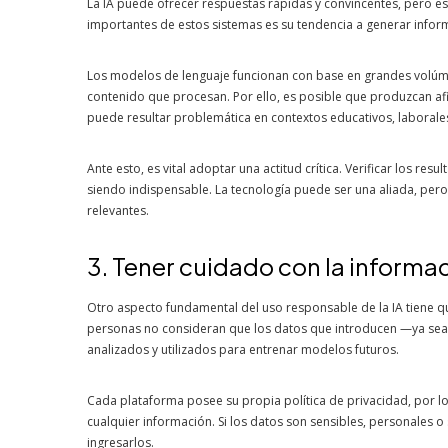
La IA puede ofrecer respuestas rápidas y convincentes, pero e
importantes de estos sistemas es su tendencia a generar inform
Los modelos de lenguaje funcionan con base en grandes volúm
contenido que procesan. Por ello, es posible que produzcan af
puede resultar problemática en contextos educativos, laborales 
Ante esto, es vital adoptar una actitud crítica. Verificar los resu
siendo indispensable. La tecnología puede ser una aliada, pero
relevantes.
3. Tener cuidado con la informa
Otro aspecto fundamental del uso responsable de la IA tiene qu
personas no consideran que los datos que introducen —ya se
analizados y utilizados para entrenar modelos futuros.
Cada plataforma posee su propia política de privacidad, por lo
cualquier información. Si los datos son sensibles, personales
ingresarlos.