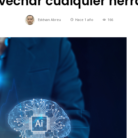
vechar cualquier her
Estévan Abreu
Hace 1 año
166