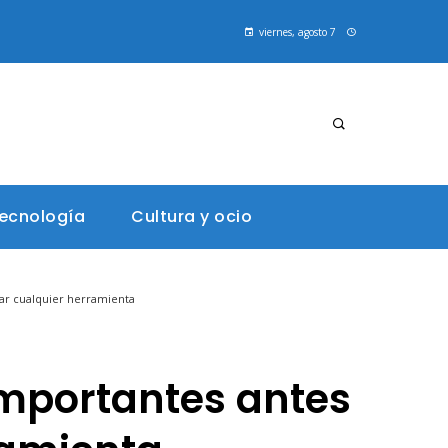
viernes, agosto 7
tecnología
Cultura y ocio
char cualquier herramienta
 importantes antes