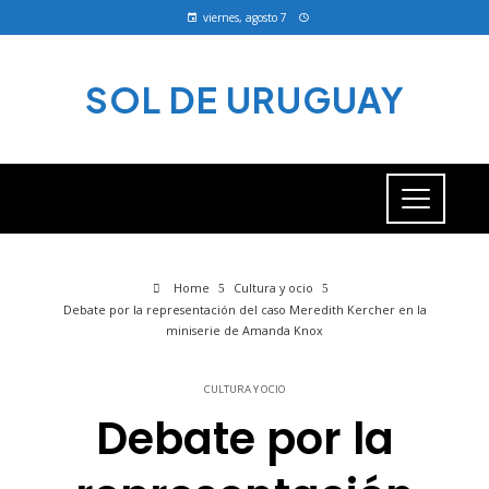
viernes, agosto 7
SOL DE URUGUAY
Home
Cultura y ocio
Debate por la representación del caso Meredith Kercher en la
miniserie de Amanda Knox
CULTURA Y OCIO
Debate por la