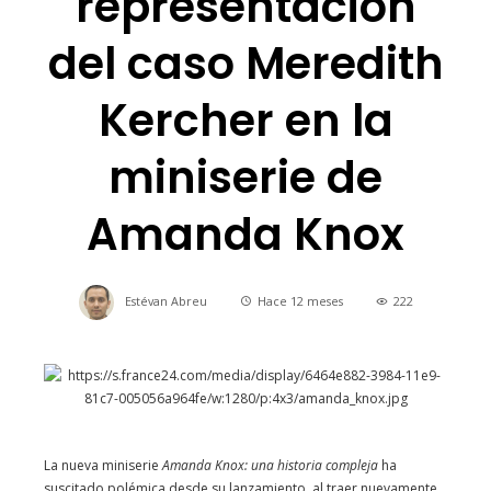
representación
del caso Meredith
Kercher en la
miniserie de
Amanda Knox
Estévan Abreu
Hace 12 meses
222
La nueva miniserie
Amanda Knox: una historia compleja
ha
suscitado polémica desde su lanzamiento, al traer nuevamente