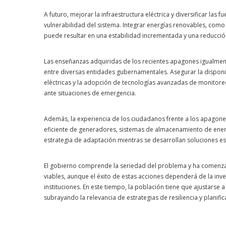
A futuro, mejorar la infraestructura eléctrica y diversificar las 
vulnerabilidad del sistema. Integrar energías renovables, como la
puede resultar en una estabilidad incrementada y una reducción
Las enseñanzas adquiridas de los recientes apagones igualmente
entre diversas entidades gubernamentales. Asegurar la disponi
eléctricas y la adopción de tecnologías avanzadas de monitoreo
ante situaciones de emergencia.
Además, la experiencia de los ciudadanos frente a los apagones e
eficiente de generadores, sistemas de almacenamiento de ener
estrategia de adaptación mientras se desarrollan soluciones est
El gobierno comprende la seriedad del problema y ha comenzad
viables, aunque el éxito de estas acciones dependerá de la inver
instituciones. En este tiempo, la población tiene que ajustarse
subrayando la relevancia de estrategias de resiliencia y planific