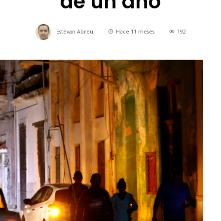
de un año
Estévan Abreu
Hace 11 meses
192