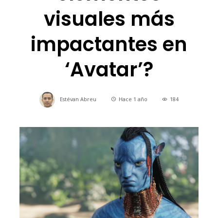
visuales más
impactantes en
‘Avatar’?
Estévan Abreu
Hace 1 año
184