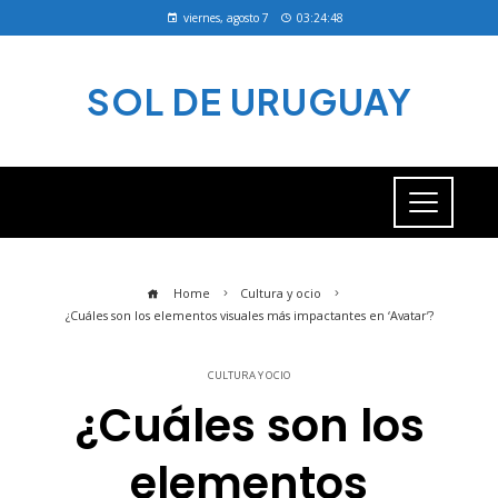
viernes, agosto 7
03:24:49
SOL DE URUGUAY
Home
Cultura y ocio
¿Cuáles son los elementos visuales más impactantes en ‘Avatar’?
CULTURA Y OCIO
¿Cuáles son los
elementos