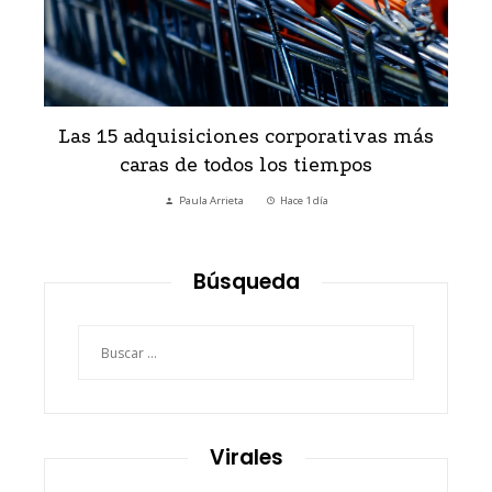
s
Las 15 adquisiciones corporativas más
H
caras de todos los tiempos
Paula Arrieta
Hace 1 día
Búsqueda
Buscar:
Virales