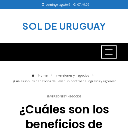
domingo, agosto 9
07:49:10
SOL DE URUGUAY
Home
Inversiones y negocios
¿Cuáles son los beneficios de llevar un control de ingresos y egresos?
INVERSIONES Y NEGOCIOS
¿Cuáles son los
beneficios de