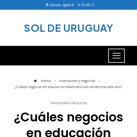
sábado, agosto 8
09:48:21
SOL DE URUGUAY
Home
Inversiones y negocios
¿Cuáles negocios en educación financiera son tendencia este año?
INVERSIONES Y NEGOCIOS
¿Cuáles negocios
en educación