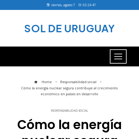
viernes, agosto 7
03:24:48
SOL DE URUGUAY
Home
Responsabilidad social
Cómo la energía nuclear segura contribuye al crecimiento
económico en países en desarrollo
RESPONSABILIDAD SOCIAL
Cómo la energía