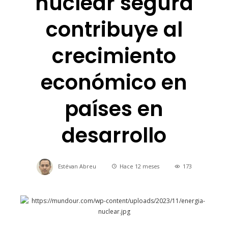
nuclear segura
contribuye al
crecimiento
económico en
países en
desarrollo
Estévan Abreu
Hace 12 meses
173