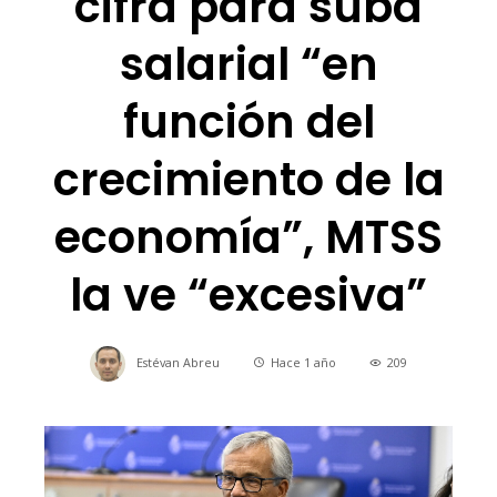
cifra para suba
salarial “en
función del
crecimiento de la
economía”, MTSS
la ve “excesiva”
Estévan Abreu
Hace 1 año
209