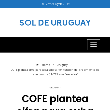
viernes, agosto 7
SOL DE URUGUAY
Home
Uruguay
COFE plantea cifra para suba salarial “en función del crecimiento de
la economía”, MTSS la ve “excesiva”
URUGUAY
COFE plantea