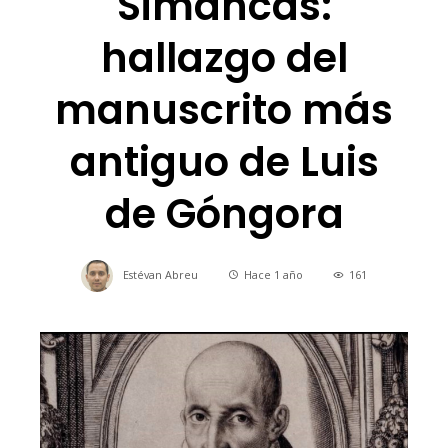
Simancas:
hallazgo del
manuscrito más
antiguo de Luis
de Góngora
Estévan Abreu
Hace 1 año
161