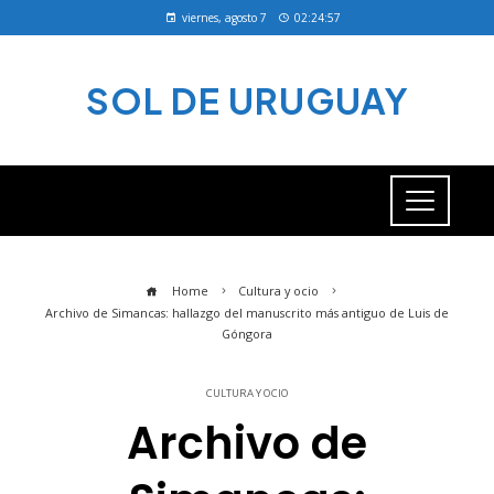
viernes, agosto 7
02:24:57
SOL DE URUGUAY
Home
Cultura y ocio
Archivo de Simancas: hallazgo del manuscrito más antiguo de Luis de
Góngora
CULTURA Y OCIO
Archivo de