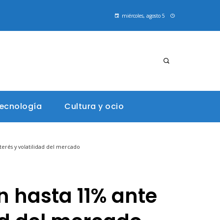
miércoles, agosto 5
tecnología
Cultura y ocio
nterés y volatilidad del mercado
n hasta 11% ante