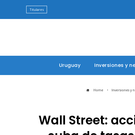
Titulares
Uruguay
Inversiones y n
Home
Inversiones y 
Wall Street: ac