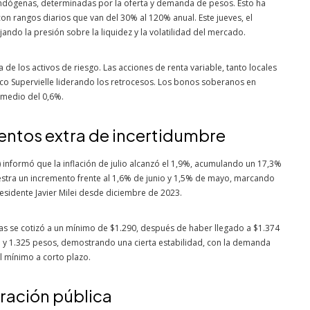
endógenas, determinadas por la oferta y demanda de pesos. Esto ha
on rangos diarios que van del 30% al 120% anual. Este jueves, el
do la presión sobre la liquidez y la volatilidad del mercado.
a de los activos de riesgo. Las acciones de renta variable, tanto locales
nco Supervielle liderando los retrocesos. Los bonos soberanos en
omedio del 0,6%.
mentos extra de incertidumbre
C) informó que la inflación de julio alcanzó el 1,9%, acumulando un 17,3%
estra un incremento frente al 1,6% de junio y 1,5% de mayo, marcando
residente Javier Milei desde diciembre de 2023.
as se cotizó a un mínimo de $1.290, después de haber llegado a $1.374
15 y 1.325 pesos, demostrando una cierta estabilidad, con la demanda
el mínimo a corto plazo.
tración pública