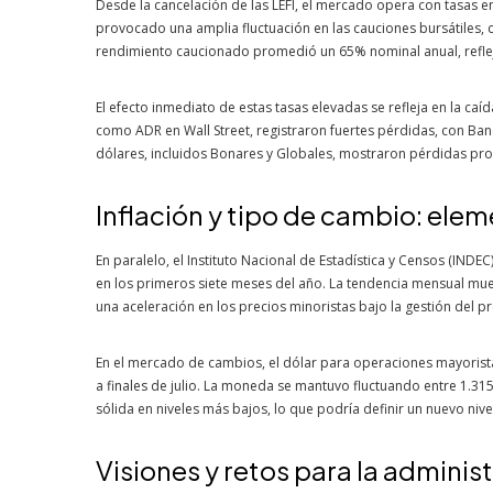
Desde la cancelación de las LEFI, el mercado opera con tasas 
provocado una amplia fluctuación en las cauciones bursátiles, c
rendimiento caucionado promedió un 65% nominal anual, reflejan
El efecto inmediato de estas tasas elevadas se refleja en la caíd
como ADR en Wall Street, registraron fuertes pérdidas, con Ba
dólares, incluidos Bonares y Globales, mostraron pérdidas pr
Inflación y tipo de cambio: ele
En paralelo, el Instituto Nacional de Estadística y Censos (INDE
en los primeros siete meses del año. La tendencia mensual mu
una aceleración en los precios minoristas bajo la gestión del p
En el mercado de cambios, el dólar para operaciones mayorist
a finales de julio. La moneda se mantuvo fluctuando entre 1.3
sólida en niveles más bajos, lo que podría definir un nuevo niv
Visiones y retos para la adminis