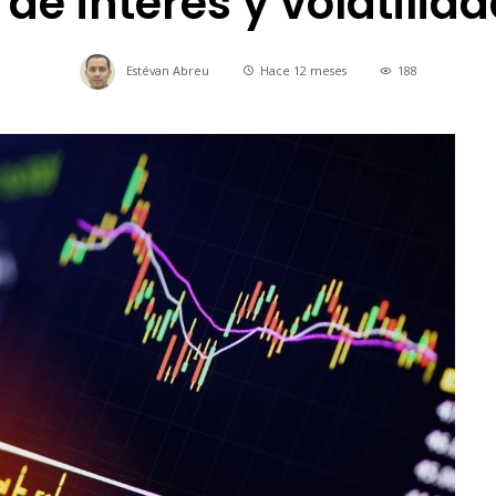
de interés y volatili
Estévan Abreu
Hace 12 meses
188