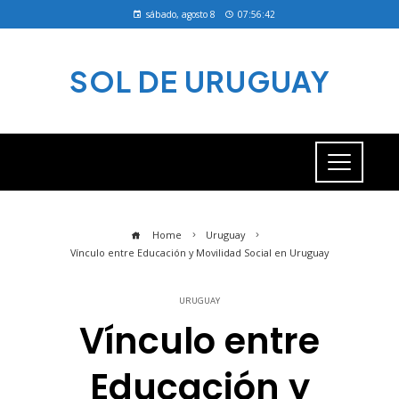
sábado, agosto 8
07:56:42
SOL DE URUGUAY
Home
Uruguay
Vínculo entre Educación y Movilidad Social en Uruguay
URUGUAY
Vínculo entre
Educación y