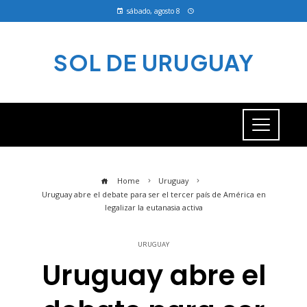
sábado, agosto 8
SOL DE URUGUAY
Home
Uruguay
Uruguay abre el debate para ser el tercer país de América en
legalizar la eutanasia activa
URUGUAY
Uruguay abre el