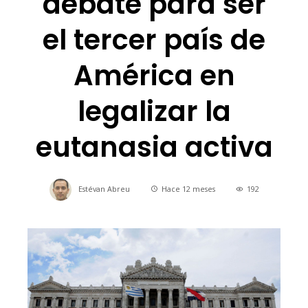
debate para ser
el tercer país de
América en
legalizar la
eutanasia activa
Estévan Abreu
Hace 12 meses
192