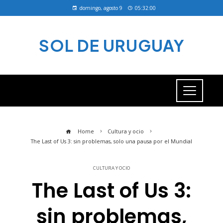
domingo, agosto 9
05:32:00
SOL DE URUGUAY
Home
Cultura y ocio
The Last of Us 3: sin problemas, solo una pausa por el Mundial
CULTURA Y OCIO
The Last of Us 3:
sin problemas,