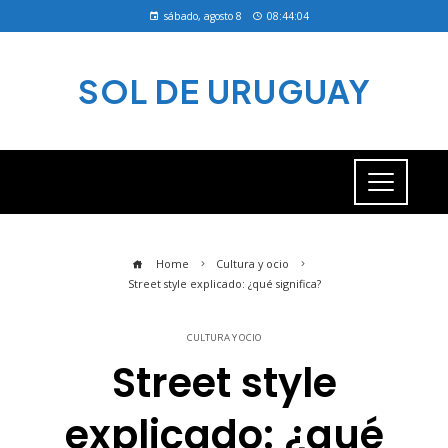
sábado, agosto 8
08:44:04
SOL DE URUGUAY
Home
Cultura y ocio
Street style explicado: ¿qué significa?
CULTURA Y OCIO
Street style
explicado: ¿qué