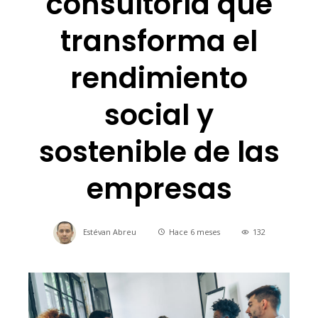
consultoría que
transforma el
rendimiento
social y
sostenible de las
empresas
Estévan Abreu
Hace 6 meses
132