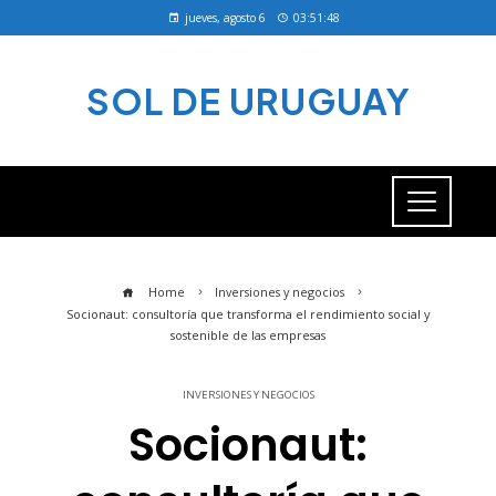
jueves, agosto 6
03:51:48
SOL DE URUGUAY
Home
Inversiones y negocios
Socionaut: consultoría que transforma el rendimiento social y
sostenible de las empresas
INVERSIONES Y NEGOCIOS
Socionaut: