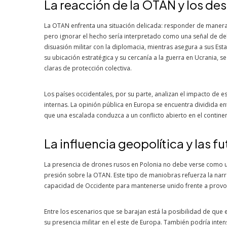
La reacción de la OTAN y los de
La OTAN enfrenta una situación delicada: responder de manera 
pero ignorar el hecho sería interpretado como una señal de debi
disuasión militar con la diplomacia, mientras asegura a sus Es
su ubicación estratégica y su cercanía a la guerra en Ucrania, s
claras de protección colectiva.
Los países occidentales, por su parte, analizan el impacto de es
internas. La opinión pública en Europa se encuentra dividida 
que una escalada conduzca a un conflicto abierto en el continen
La influencia geopolítica y las 
La presencia de drones rusos en Polonia no debe verse como u
presión sobre la OTAN. Este tipo de maniobras refuerza la narra
capacidad de Occidente para mantenerse unido frente a provo
Entre los escenarios que se barajan está la posibilidad de que e
su presencia militar en el este de Europa. También podría inten