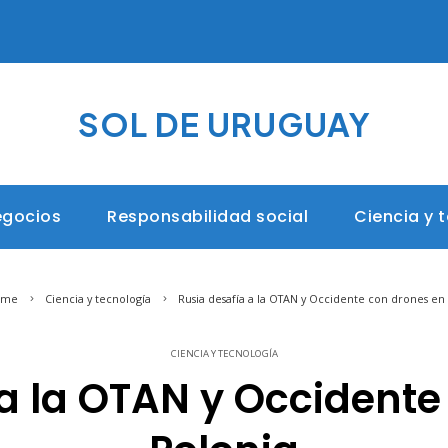
SOL DE URUGUAY
egocios
Responsabilidad social
Ciencia y 
me
Ciencia y tecnología
Rusia desafía a la OTAN y Occidente con drones en
CIENCIA Y TECNOLOGÍA
 a la OTAN y Occidente