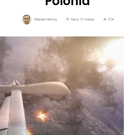
Polonia
Estévan Abreu
Hace 11 meses
214