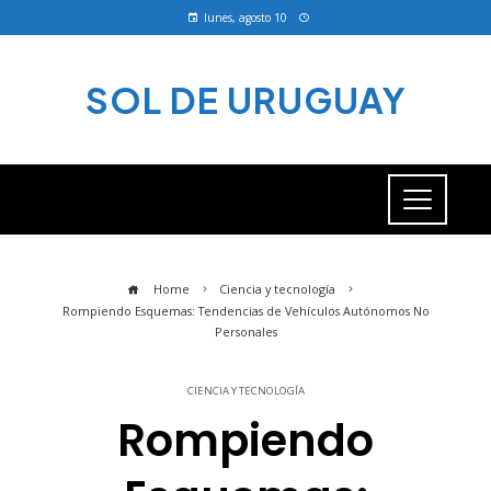
lunes, agosto 10
SOL DE URUGUAY
Home
Ciencia y tecnología
Rompiendo Esquemas: Tendencias de Vehículos Autónomos No
Personales
CIENCIA Y TECNOLOGÍA
Rompiendo