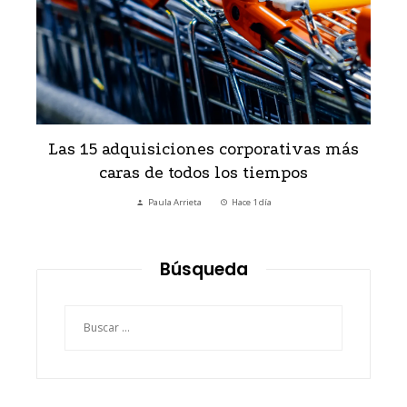
s
Las 15 adquisiciones corporativas más
H
caras de todos los tiempos
Paula Arrieta
Hace 1 día
Búsqueda
Buscar: