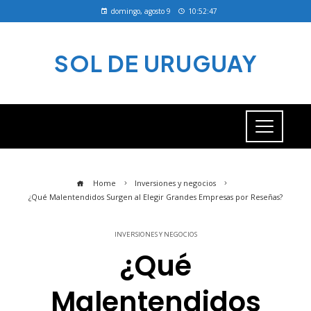
domingo, agosto 9
10:52:47
SOL DE URUGUAY
Home
Inversiones y negocios
¿Qué Malentendidos Surgen al Elegir Grandes Empresas por Reseñas?
INVERSIONES Y NEGOCIOS
¿Qué
Malentendidos