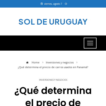
viernes, agosto 7
SOL DE URUGUAY
Home
Inversiones y negocios
¿Qué determina el precio de carros usados en Panamá?
INVERSIONES Y NEGOCIOS
¿Qué determina
el precio de