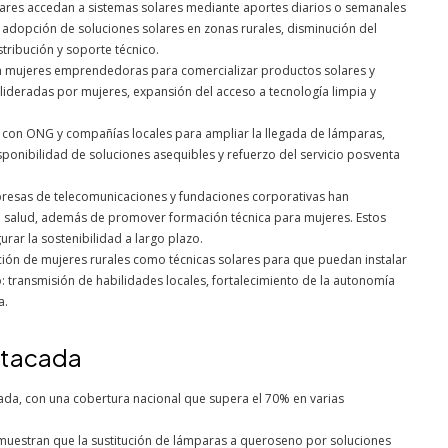
gares accedan a sistemas solares mediante aportes diarios o semanales
adopción de soluciones solares en zonas rurales, disminución del
tribución y soporte técnico.
 a mujeres emprendedoras para comercializar productos solares y
 lideradas por mujeres, expansión del acceso a tecnología limpia y
s con ONG y compañías locales para ampliar la llegada de lámparas,
ponibilidad de soluciones asequibles y refuerzo del servicio posventa
presas de telecomunicaciones y fundaciones corporativas han
 de salud, además de promover formación técnica para mujeres. Estos
urar la sostenibilidad a largo plazo.
ción de mujeres rurales como técnicas solares para que puedan instalar
 transmisión de habilidades locales, fortalecimiento de la autonomía
a.
stacada
ada, con una cobertura nacional que supera el 70% en varias
muestran que la sustitución de lámparas a queroseno por soluciones