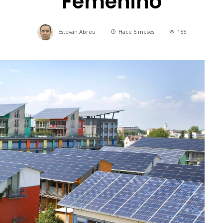
Femenino
Estévan Abreu
Hace 5 meses
155