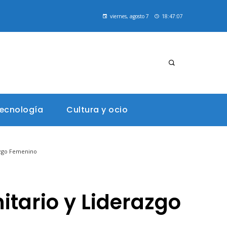
Cómo la declaración de Estocolmo reconoce el derecho humano a un ambiente sano
viernes, agosto 7
18:47:07
Las 15 misiones espaciales que transformaron la percepción humana del espacio
tecnología
Cultura y ocio
azgo Femenino
itario y Liderazgo