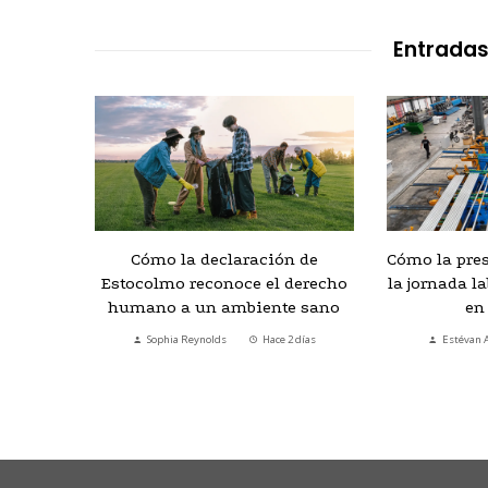
Entradas
ran la
Cómo la declaración de
Cómo la pre
a y
Estocolmo reconoce el derecho
la jornada l
iudades
humano a un ambiente sano
en
uhr
Sophia Reynolds
Hace 2 días
Estévan 
emana