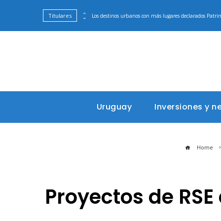
Titulares
l mercado bursátil global
Los destinos urbanos con más lugares declarados Pat
Uruguay
Inversiones y n
Home
Proyectos de RSE 