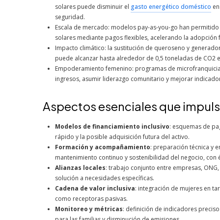
solares puede disminuir el
gasto energético doméstico
en
seguridad.
Escala de mercado: modelos pay-as-you-go han permitido 
solares mediante pagos flexibles, acelerando la adopción f
Impacto climático: la sustitución de queroseno y generador
puede alcanzar hasta alrededor de 0,5 toneladas de CO2 e
Empoderamiento femenino: programas de microfranquicias 
ingresos, asumir liderazgo comunitario y mejorar indicador
Aspectos esenciales que impulsa
Modelos de financiamiento inclusivo
: esquemas de pag
rápido y la posible adquisición futura del activo.
Formación y acompañamiento
: preparación técnica y 
mantenimiento continuo y sostenibilidad del negocio, con é
Alianzas locales
: trabajo conjunto entre empresas, ONG, 
solución a necesidades específicas.
Cadena de valor inclusiva
: integración de mujeres en ta
como receptoras pasivas.
Monitoreo y métricas
: definición de indicadores preci
para las familias y disminución de emisiones.