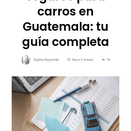
carros en
Guatemala: tu
guía completa
Sophia Reynolds
Hace 3 meses
74