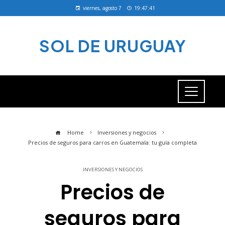
viernes, agosto 7
19:47:41
SOL DE URUGUAY
Home
Inversiones y negocios
Precios de seguros para carros en Guatemala: tu guía completa
INVERSIONES Y NEGOCIOS
Precios de
seguros para