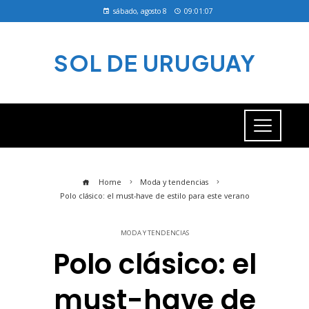
sábado, agosto 8
09:01:08
SOL DE URUGUAY
Home
Moda y tendencias
Polo clásico: el must-have de estilo para este verano
MODA Y TENDENCIAS
Polo clásico: el
must-have de