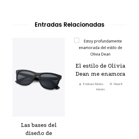
Entradas Relacionadas
El estilo de Olivia
Dean me enamora
:
Estévan Abreu
Hace 9
?
meses
Las bases del
diseño de