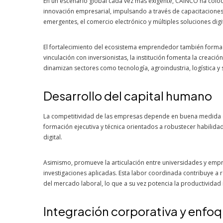
En un escenario global cada vez más exigente, CAINCO ha colo
innovación empresarial, impulsando a través de capacitaciones,
emergentes, el comercio electrónico y múltiples soluciones di
El fortalecimiento del ecosistema emprendedor también forma p
vinculación con inversionistas, la institución fomenta la creac
dinamizan sectores como tecnología, agroindustria, logística y 
Desarrollo del capital humano
La competitividad de las empresas depende en buena medida 
formación ejecutiva y técnica orientados a robustecer habilidad
digital.
Asimismo, promueve la articulación entre universidades y empres
investigaciones aplicadas. Esta labor coordinada contribuye a r
del mercado laboral, lo que a su vez potencia la productividad 
Integración corporativa y enfoq