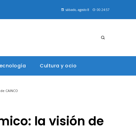
Cómo la declaración de Estocolmo reconoce el derecho humano a un ambiente sano
sábado, agosto 8
00:24:58
Las 15 misiones espaciales que transformaron la percepción humana del espacio
tecnología
Cultura y ocio
n de CAINCO
ico: la visión de