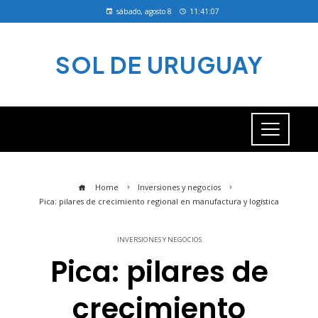
sábado, agosto 8
11:41:07
SOL DE URUGUAY
Home
Inversiones y negocios
Pica: pilares de crecimiento regional en manufactura y logística
INVERSIONES Y NEGOCIOS
Pica: pilares de
crecimiento