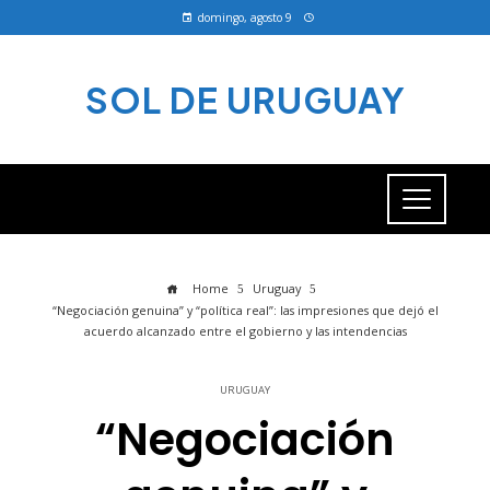
domingo, agosto 9
SOL DE URUGUAY
Home
Uruguay
“Negociación genuina” y “política real”: las impresiones que dejó el
acuerdo alcanzado entre el gobierno y las intendencias
URUGUAY
“Negociación