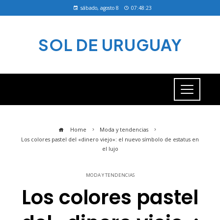
sábado, agosto 8
07:48:23
SOL DE URUGUAY
Home
Moda y tendencias
Los colores pastel del «dinero viejo»: el nuevo símbolo de estatus en
el lujo
MODA Y TENDENCIAS
Los colores pastel