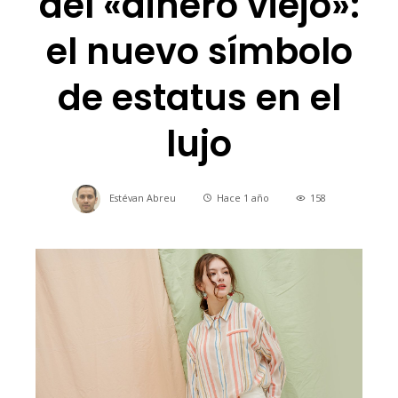
del «dinero viejo»:
el nuevo símbolo
de estatus en el
lujo
Estévan Abreu
Hace 1 año
158