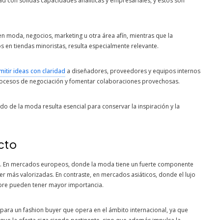
d con sólidas capacidades analíticas y empresariales, y estos son
n en moda, negocios, marketing u otra área afín, mientras que la
os en tiendas minoristas, resulta especialmente relevante.
mitir ideas con claridad
a diseñadores, proveedores y equipos internos
procesos de negociación y fomentar colaboraciones provechosas.
o de la moda resulta esencial para conservar la inspiración y la
acto
ado. En mercados europeos, donde la moda tiene un fuerte componente
ser más valorizadas. En contraste, en mercados asiáticos, donde el lujo
mbre pueden tener mayor importancia.
 para un fashion buyer que opera en el ámbito internacional, ya que