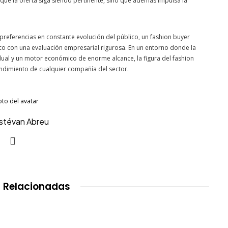
a que la oferta siga siendo pertinente, sino que además impulsa la
preferencias en constante evolución del público, un fashion buyer
co con una evaluación empresarial rigurosa. En un entorno donde la
ual y un motor económico de enorme alcance, la figura del fashion
rendimiento de cualquier compañía del sector.
Estévan Abreu
 Relacionadas