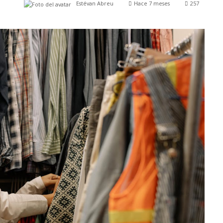
Estévan Abreu
Hace 7 meses
257