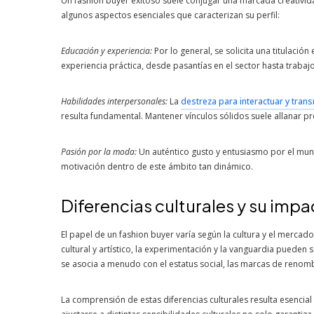
Un fashion buyer exitoso suele conjugar una marcada creativida
algunos aspectos esenciales que caracterizan su perfil:
Educación y experiencia:
Por lo general, se solicita una titulació
experiencia práctica, desde pasantías en el sector hasta trabaj
Habilidades interpersonales:
La
destreza para interactuar y trans
resulta fundamental. Mantener vínculos sólidos suele allanar 
Pasión por la moda:
Un auténtico gusto y entusiasmo por el mund
motivación dentro de este ámbito tan dinámico.
Diferencias culturales y su imp
El papel de un fashion buyer varía según la cultura y el merc
cultural y artístico, la experimentación y la vanguardia pueden 
se asocia a menudo con el estatus social, las marcas de reno
La comprensión de estas diferencias culturales resulta esencial