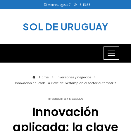
viernes, agosto 7
15:13:33
SOL DE URUGUAY
Home
Inversiones y negocios
Innovación aplicada: la clave de Gestamp en el sector automotriz
INVERSIONES Y NEGOCIOS
Innovación
aplicada: la clave