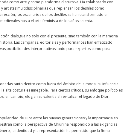
 moda como arte y como plataforma discursiva. Ha colaborado con
 artistas multidisciplinarias que repiensan los desfiles como
dirección, los escenarios de los desfiles se han transformado en
 medievales hasta el arte feminista de los años setenta.
ección dialogue no solo con el presente, sino también con la memoria
a historia. Las campañas, editoriales y performances han enfatizado
evas posibilidades interpretativas tanto para expertos como para
ionadas tanto dentro como fuera del ámbito de la moda, su influencia
a alta costura es innegable. Para ciertos críticos, su enfoque político es
, en cambio, elogian su valentía al revitalizar el legado de Dior,
popularidad de Dior entre las nuevas generaciones y la importancia en
uestran cómo la perspectiva de Chiuri ha respondido a las exigencias
énero, la identidad y la representación ha permitido que la firma