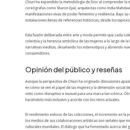
Chiuri ha expandido la metodología de Dior al comprender la
coreógrafas como Sharon Eyal, arquitectas como India Mahdavi y
manifestaciones vivas de poder femenino y resiliencia. Bajo su 
instalaciones llenas de referencias históricas, desde los tapices
Esta fusión deliberada entre arte y moda permite que cada col
colectiva y la herencia simbólica de las mujeres a lo largo de l
narrativas inéditas, desafiando los estereotipos y abriendo nu
consumidores.
Opinión del público y reseñas
Aunque la perspectiva de Chiuri ha originado discusiones apas
en cómo se ven el papel de las mujeres y la dimensión social de l
visto como disruptivo e inusual para una marca tan icónica. Otros
haciéndolo más inclusivo y acorde con los retos actuales.
El rendimiento exitoso de las colecciones, el incremento en la 
los medios de sus colaboraciones artísticas son señales que m
culturales mundiales. El diálogo que ha fomentado acerca del g