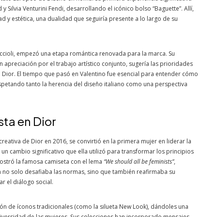
 y Silvia Venturini Fendi, desarrollando el icónico bolso “Baguette”. Allí,
d y estética, una dualidad que seguiría presente a lo largo de su
iccioli, empezó una etapa romántica renovada para la marca. Su
preciación por el trabajo artístico conjunto, sugería las prioridades
 Dior. El tiempo que pasó en Valentino fue esencial para entender cómo
spetando tanto la herencia del diseño italiano como una perspectiva
sta en Dior
ativa de Dior en 2016, se convirtió en la primera mujer en liderar la
un cambio significativo que ella utilizó para transformar los principios
mostró la famosa camiseta con el lema
“We should all be feminists”
,
n no solo desafiaba las normas, sino que también reafirmaba su
el diálogo social.
ión de íconos tradicionales (como la silueta New Look), dándoles una
 diversidad de las mujeres. Sus colecciones han incorporado mensajes