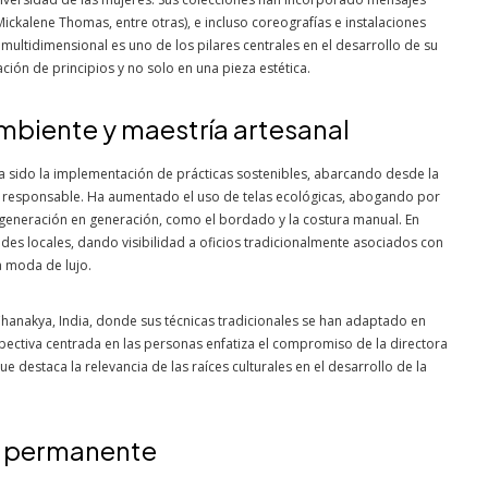
Mickalene Thomas, entre otras), e incluso coreografías e instalaciones
 multidimensional es uno de los pilares centrales en el desarrollo de su
ón de principios y no solo en una pieza estética.
mbiente y maestría artesanal
a sido la implementación de prácticas sostenibles, abarcando desde la
 responsable. Ha aumentado el uso de telas ecológicas, abogando por
 generación en generación, como el bordado y la costura manual. En
dades locales, dando visibilidad a oficios tradicionalmente asociados con
a moda de lujo.
hanakya, India, donde sus técnicas tradicionales se han adaptado en
pectiva centrada en las personas enfatiza el compromiso de la directora
 destaca la relevancia de las raíces culturales en el desarrollo de la
ón permanente