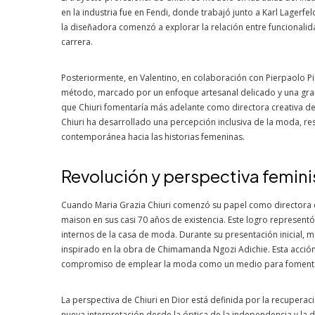
en la industria fue en Fendi, donde trabajó junto a Karl Lagerfeld
la diseñadora comenzó a explorar la relación entre funcionalida
carrera.
Posteriormente, en Valentino, en colaboración con Pierpaolo P
método, marcado por un enfoque artesanal delicado y una gran a
que Chiuri fomentaría más adelante como directora creativa de
Chiuri ha desarrollado una percepción inclusiva de la moda, re
contemporánea hacia las historias femeninas.
Revolución y perspectiva femini
Cuando Maria Grazia Chiuri comenzó su papel como directora cre
maison en sus casi 70 años de existencia. Este logro representó 
internos de la casa de moda. Durante su presentación inicial, 
inspirado en la obra de Chimamanda Ngozi Adichie. Esta acció
compromiso de emplear la moda como un medio para fomentar 
La perspectiva de Chiuri en Dior está definida por la recuperac
nueva interpretación desde la óptica de la independencia y la