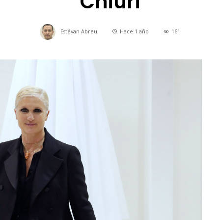
Chiuri
Estévan Abreu
Hace 1 año
161