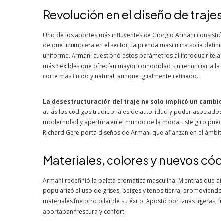
Revolución en el diseño de traj
Uno de los aportes más influyentes de Giorgio Armani consisti
de que irrumpiera en el sector, la prenda masculina solía defini
uniforme. Armani cuestionó estos parámetros al introducir tel
más flexibles que ofrecían mayor comodidad sin renunciar a la
corte más fluido y natural, aunque igualmente refinado.
La desestructuración del traje no solo implicó un cambio
atrás los códigos tradicionales de autoridad y poder asociados
modernidad y apertura en el mundo de la moda. Este giro pued
Richard Gere porta diseños de Armani que afianzan en el ámbito
Materiales, colores y nuevos có
Armani redefinió la paleta cromática masculina. Mientras que
popularizó el uso de grises, beiges y tonos tierra, promoviend
materiales fue otro pilar de su éxito. Apostó por lanas ligeras
aportaban frescura y confort.