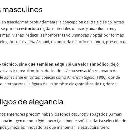
es masculinos
ó en transformar profundamente la concepción del traje clásico. Antes
rse por una estructura rígida, materiales densos y una silueta muy
as más livianas, reducir las hombreras voluminosas y optar por formas
 elegancia. La silueta Armani, reconocida en todo el mundo, presentó un
 técnico, sino que también adquirió un valor simbólico
: dejó
 al vestir masculino, introduciendo así una sensación renovada de
e apreciarse en cintas icónicas como
American Gigolo
(1980), donde
 internacional la figura de un hombre elegante libre de rigideces.
digos de elegancia
 años anteriores predominaban los tonos oscuros y apagados, Armani
o una imagen menos rígida pero igualmente sofisticada. La selección de
, linos y mezclas innovadoras que mantenían la estructura, pero