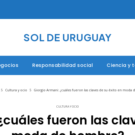
SOL DE URUGUAY
egocios
Responsabilidad social
Ciencia y 
Cultura y ocio
Giorgio Armani: ¿cuáles fueron las claves de su éxito en moda
CULTURA Y OCIO
¿cuáles fueron las clav