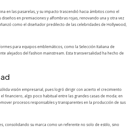
na en las pasarelas, y su impacto trascendió hacia ámbitos como el
sus diseños en premiaciones y alfombras rojas, renovando una y otra vez
 afianzó como el diseñador predilecto de las celebridades de Hollywood,
formes para equipos emblemáticos, como la Selección Italiana de
ente alejados del fashion mainstream. Esta transversalidad ha hecho de
dad
ólida visión empresarial, pues logró dirigir con acierto el crecimiento
 el financiero, algo poco habitual entre las grandes casas de moda; en
romover procesos responsables y transparentes en la producción de sus
les, consolidando su marca como un referente no solo de estilo, sino