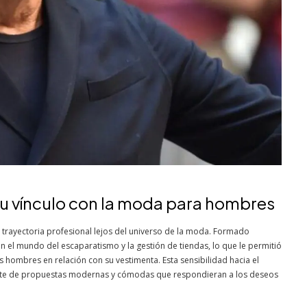
 su vínculo con la moda para hombres
u trayectoria profesional lejos del universo de la moda. Formado
n el mundo del escaparatismo y la gestión de tiendas, lo que le permitió
hombres en relación con su vestimenta. Esta sensibilidad hacia el
rente de propuestas modernas y cómodas que respondieran a los deseos