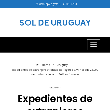
domingo, agosto 9
05:35:34
SOL DE URUGUAY
Home
Uruguay
Expedientes de extranjeros trancados: Registro Civil hereda 28.000
casos y los reduce un 20% en 4 meses
URUGUAY
Expedientes de