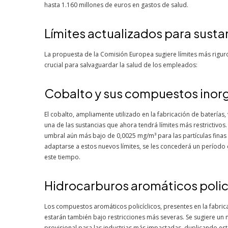
hasta 1.160 millones de euros en gastos de salud.
Límites actualizados para susta
La propuesta de la Comisión Europea sugiere límites más rigur
crucial para salvaguardar la salud de los empleados:
Cobalto y sus compuestos inor
El cobalto, ampliamente utilizado en la fabricación de baterías,
una de las sustancias que ahora tendrá límites más restrictivos
umbral aún más bajo de 0,0025 mg/m³ para las partículas finas
adaptarse a estos nuevos límites, se les concederá un período d
este tiempo.
Hidrocarburos aromáticos policí
Los compuestos aromáticos policíclicos, presentes en la fabric
estarán también bajo restricciones más severas. Se sugiere un
provisional para las industrias más impactadas, duplicando este 