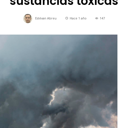
sustancias tóxicas
Estévan Abreu
Hace 1 año
147