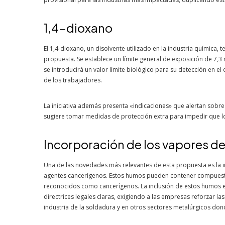
1,4-dioxano
El 1,4-dioxano, un disolvente utilizado en la industria química, 
propuesta. Se establece un límite general de exposición de 7,
se introducirá un valor límite biológico para su detección en e
de los trabajadores.
La iniciativa además presenta «indicaciones» que alertan sobre 
sugiere tomar medidas de protección extra para impedir que l
Incorporación de los vapores d
Una de las novedades más relevantes de esta propuesta es la i
agentes cancerígenos. Estos humos pueden contener compuesto
reconocidos como cancerígenos. La inclusión de estos humos e
directrices legales claras, exigiendo a las empresas reforzar l
industria de la soldadura y en otros sectores metalúrgicos don