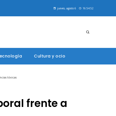
¿Qué frutas cítricas y otros alimentos son ricos en vitamina C para una dieta saludable?
Historia de las empresas más valiosas en el mercado bursátil global
jueves, agosto 6
16:54:53
tecnología
Cultura y ocio
ncias tóxicas
oral frente a