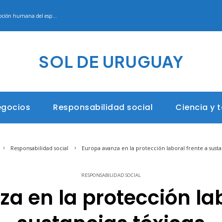
Las 15 misiones espaciales que transformaron la percepción humana del espacio
SOL DE URUGUAY
egocios
Responsabilidad social
Ciencia y 
Responsabilidad social
Europa avanza en la protección laboral frente a susta
RESPONSABILIDAD SOCIAL
a en la protección lab