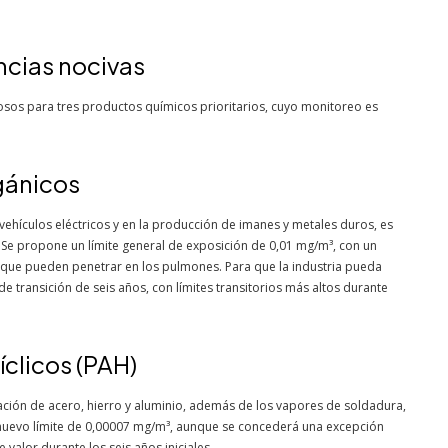
ncias nocivas
osos para tres productos químicos prioritarios, cuyo monitoreo es
gánicos
 vehículos eléctricos y en la producción de imanes y metales duros, es
. Se propone un límite general de exposición de 0,01 mg/m³, con un
 que pueden penetrar en los pulmones. Para que la industria pueda
e transición de seis años, con límites transitorios más altos durante
clicos (PAH)
ación de acero, hierro y aluminio, además de los vapores de soldadura,
 nuevo límite de 0,00007 mg/m³, aunque se concederá una excepción
valor durante los seis años iniciales.