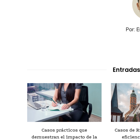
Por: 
Entradas
s de
Casos prácticos que
Casos de R
cción de
demuestran el impacto de la
eficienc