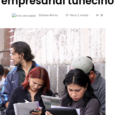
empresarial tunecino
Estévan Abreu
Hace 2 meses
58