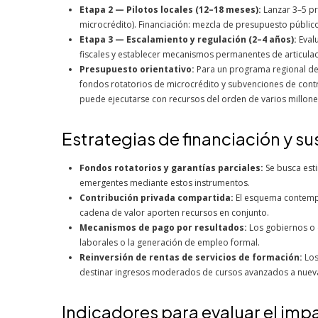
Etapa 2 — Pilotos locales (12–18 meses):
Lanzar 3–5 pr
microcrédito). Financiación: mezcla de presupuesto público
Etapa 3 — Escalamiento y regulación (2–4 años):
Evalu
fiscales y establecer mecanismos permanentes de articulac
Presupuesto orientativo:
Para un programa regional de 
fondos rotatorios de microcrédito y subvenciones de contr
puede ejecutarse con recursos del orden de varios millones
Estrategias de financiación y s
Fondos rotatorios y garantías parciales:
Se busca esti
emergentes mediante estos instrumentos.
Contribución privada compartida:
El esquema contempl
cadena de valor aporten recursos en conjunto.
Mecanismos de pago por resultados:
Los gobiernos o 
laborales o la generación de empleo formal.
Reinversión de rentas de servicios de formación:
Los
destinar ingresos moderados de cursos avanzados a nueva
Indicadores para evaluar el imp