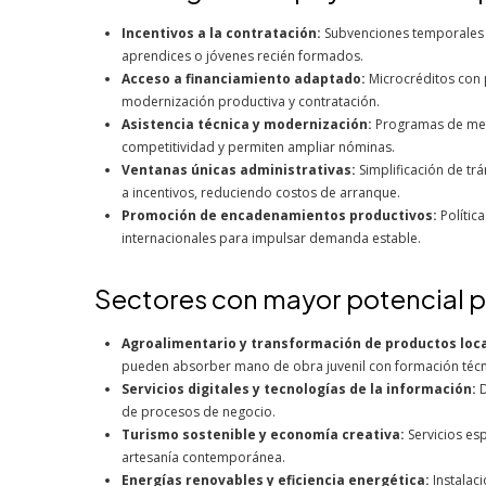
Incentivos a la contratación:
Subvenciones temporales a
aprendices o jóvenes recién formados.
Acceso a financiamiento adaptado:
Microcréditos con p
modernización productiva y contratación.
Asistencia técnica y modernización:
Programas de ment
competitividad y permiten ampliar nóminas.
Ventanas únicas administrativas:
Simplificación de tr
a incentivos, reduciendo costos de arranque.
Promoción de encadenamientos productivos:
Polític
internacionales para impulsar demanda estable.
Sectores con mayor potencial p
Agroalimentario y transformación de productos loca
pueden absorber mano de obra juvenil con formación técn
Servicios digitales y tecnologías de la información:
D
de procesos de negocio.
Turismo sostenible y economía creativa:
Servicios esp
artesanía contemporánea.
Energías renovables y eficiencia energética:
Instalaci