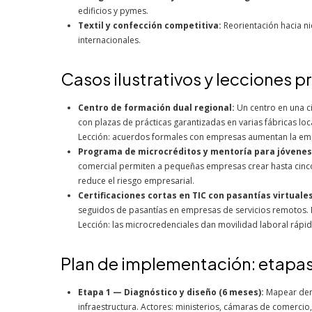
edificios y pymes.
Textil y confección competitiva:
Reorientación hacia n
internacionales.
Casos ilustrativos y lecciones p
Centro de formación dual regional:
Un centro en una c
con plazas de prácticas garantizadas en varias fábricas lo
Lección: acuerdos formales con empresas aumentan la emp
Programa de microcréditos y mentoría para jóvene
comercial permiten a pequeñas empresas crear hasta cinco
reduce el riesgo empresarial.
Certificaciones cortas en TIC con pasantías virtuales
seguidos de pasantías en empresas de servicios remotos. R
Lección: las microcredenciales dan movilidad laboral rápid
Plan de implementación: etapa
Etapa 1 — Diagnóstico y diseño (6 meses):
Mapear dema
infraestructura. Actores: ministerios, cámaras de comerci