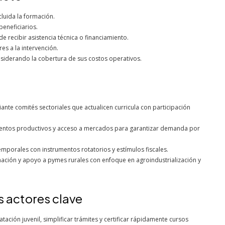
luida la formación.
eneficiarios.
 recibir asistencia técnica o financiamiento.
es a la intervención.
nsiderando la cobertura de sus costos operativos.
ante comités sectoriales que actualicen curricula con participación
tos productivos y acceso a mercados para garantizar demanda por
porales con instrumentos rotatorios y estímulos fiscales.
ción y apoyo a pymes rurales con enfoque en agroindustrialización y
s actores clave
tación juvenil, simplificar trámites y certificar rápidamente cursos