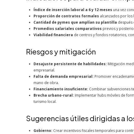
Índice de inserción laboral a 6 y 12 meses
una vez conc
Proporción de contratos formales
alcanzados por los b
Cantidad de pymes que amplían su plantilla
después de
Promedios salariales comparativos
previos y posterior
Viabilidad financiera
de centros y fondos rotatorios, co
Riesgos y mitigación
Desajuste persistente de habilidades:
Mitigación medi
empresarial.
Falta de demanda empresarial:
Promover encadenamien
mano de obra.
Financiamiento insuficiente:
Combinar subvenciones tem
Brecha urbano-rural:
Implementar hubs móviles de forma
turismo local.
Sugerencias útiles dirigidas a lo
Gobierno:
Crear incentivos fiscales temporales para contra