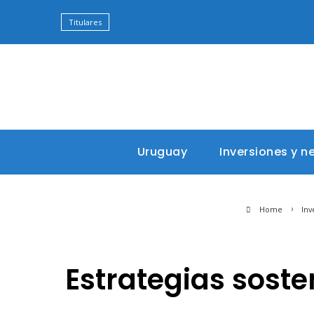
Titulares
Uruguay
Inversiones y n
Home
Inv
Estrategias sosten