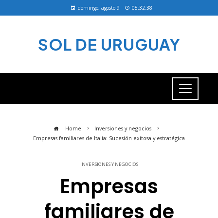
domingo, agosto 9
05:32:39
SOL DE URUGUAY
Home
Inversiones y negocios
Empresas familiares de Italia: Sucesión exitosa y estratégica
INVERSIONES Y NEGOCIOS
Empresas
familiares de