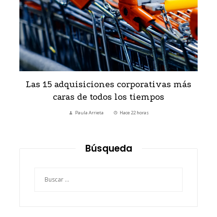
s
Las 15 adquisiciones corporativas más
H
caras de todos los tiempos
Paula Arrieta
Hace 22 horas
Búsqueda
Buscar: