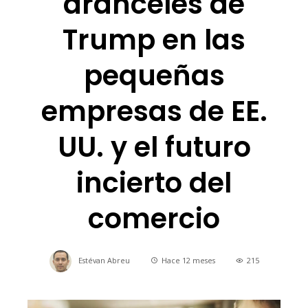
aranceles de
Trump en las
pequeñas
empresas de EE.
UU. y el futuro
incierto del
comercio
Estévan Abreu
Hace 12 meses
215