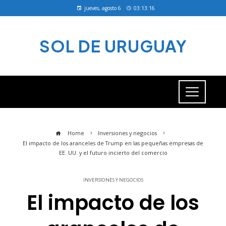
jueves, agosto 6
03:13:16
SOL DE URUGUAY
Home
Inversiones y negocios
El impacto de los aranceles de Trump en las pequeñas empresas de
EE. UU. y el futuro incierto del comercio
INVERSIONES Y NEGOCIOS
El impacto de los