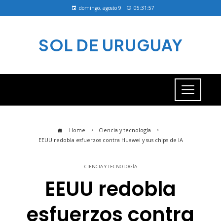
domingo, agosto 9
05:31:57
SOL DE URUGUAY
Home
Ciencia y tecnología
EEUU redobla esfuerzos contra Huawei y sus chips de IA
CIENCIA Y TECNOLOGÍA
EEUU redobla
esfuerzos contra