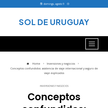
domingo, agosto 9
SOL DE URUGUAY
Home
Inversiones y negocios
Conceptos confundidos: asistencia de viaje internacional y seguro de
viaje explicados
INVERSIONES Y NEGOCIOS
Conceptos